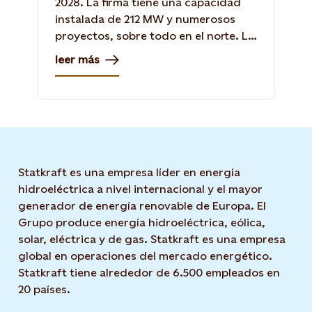
2028. La firma tiene una capacidad
instalada de 212 MW y numerosos
proyectos, sobre todo en el norte. La
gerente general de la compañía,
leer más
María Teresa González, dice que el
atraso de 22 meses en la central Los
Lagos le ha significado un
sobrecosto de US$ 50 millones.
Statkraft es una empresa líder en energía
hidroeléctrica a nivel internacional y el mayor
generador de energía renovable de Europa. El
Grupo produce energía hidroeléctrica, eólica,
solar, eléctrica y de gas. Statkraft es una empresa
global en operaciones del mercado energético.
Statkraft tiene alrededor de 6.500 empleados en
20 países.