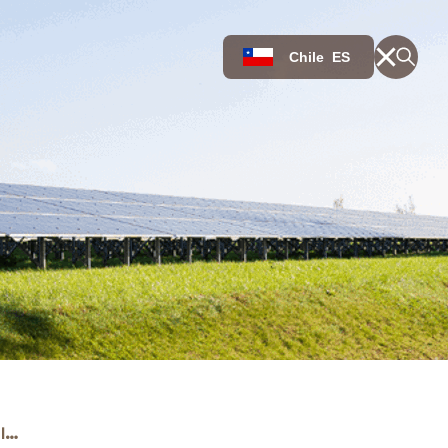
Chile
ES
Los mitos más comunes sobre la energía solar... y por qué no son ciertos