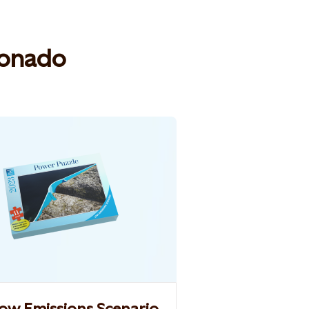
ionado
 Low Emissions Scenario