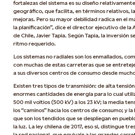
fortalezas del sistema es su diseño relativamente
geográfico, que facilita, en términos relativos, l
mejoras. Pero su mayor debilidad radica en el m
la planificación”, dice el director ejecutivo de l
de Chile, Javier Tapia. Según Tapia, la inversión s
ritmo requerido.
Los sistemas no radiales son los enmallados, co
con muchas de estas carreteras que se entretej
a sus diversos centros de consumo desde mucho
Existen tres tipos de transmisión: de alta tensión
enormes cantidades de energía para lo cual utili
500 mil voltios (500 kV) a los 23 kV; la media tens
los “caminos” hacia los centros de consumo; y la 
que son los tendidos que se despliegan en pueblo
la luz. La ley chilena de 2017, eso sí, distingue 
la red nacional, que equivale a las grandes carr