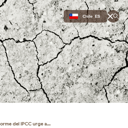
Chile
ES
Nuevo informe del IPCC urge avanzar hacia un cambio mientras el control siga en nuestras manos