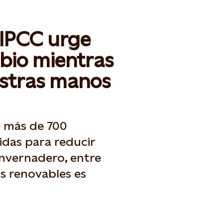
 IPCC urge
bio mientras
estras manos
e más de 700
idas para reducir
invernadero, entre
as renovables es