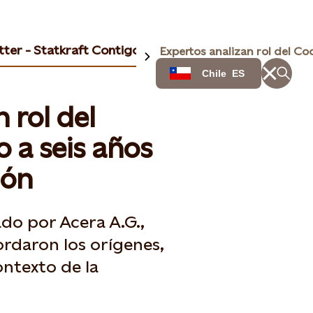
ter - Statkraft Contigo
Chile
ES
 rol del
 a seis años
ión
do por Acera A.G.,
ordaron los orígenes,
ontexto de la