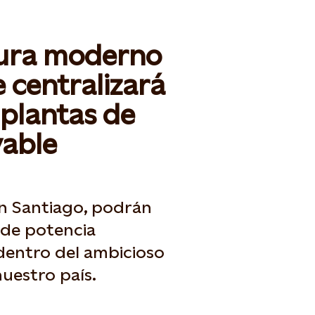
gura moderno
 centralizará
 plantas de
vable
en Santiago, podrán
de potencia
 dentro del ambicioso
nuestro país.