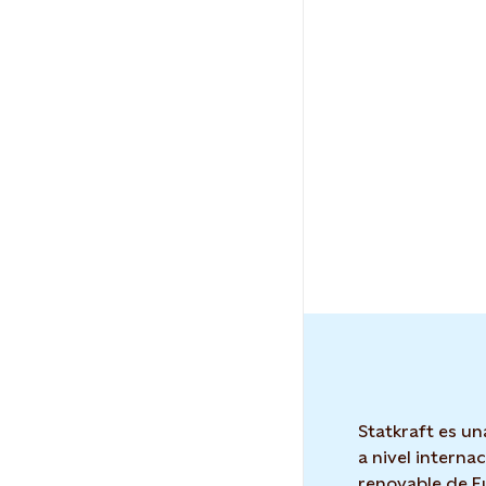
Statkraft es un
a nivel interna
renovable de E