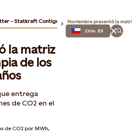
ter - Statkraft Contigo
Chile
ES
 la matriz
pia de los
años
 que entrega
nes de CO2 en el
ilos de CO2 por MWh,